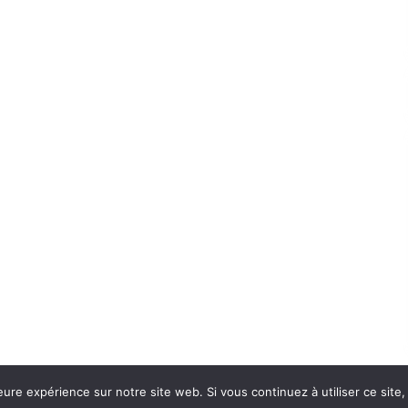
eure expérience sur notre site web. Si vous continuez à utiliser ce sit
Con