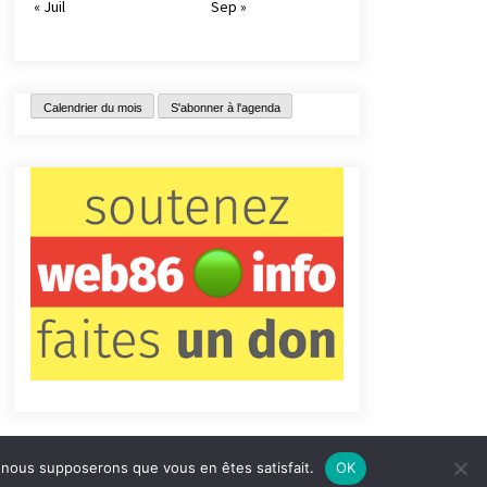
« Juil
Sep »
Calendrier du mois
S'abonner à l'agenda
e, nous supposerons que vous en êtes satisfait.
OK
tact
Qui sommes-nous ?
Informations légales