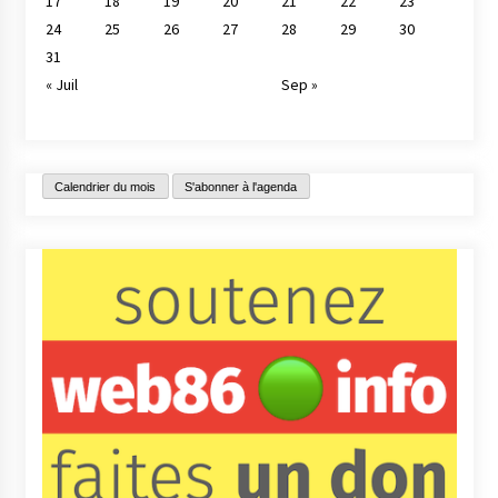
17
18
19
20
21
22
23
24
25
26
27
28
29
30
31
« Juil
Sep »
Calendrier du mois
S'abonner à l'agenda