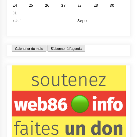
24
25
26
27
28
29
30
31
« Juil
Sep »
Calendrier du mois
S'abonner à l'agenda