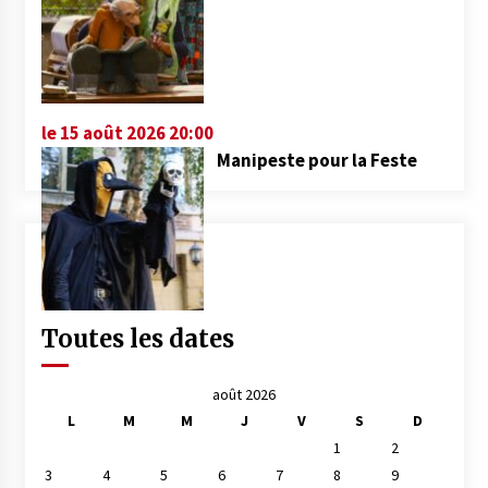
le 15 août 2026 20:00
Manipeste pour la Feste
Toutes les dates
août 2026
L
M
M
J
V
S
D
1
2
3
4
5
6
7
8
9