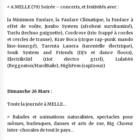
≠ A MELLE (79) Soirée – concerts, et festivités avec :
la Minimum Fanfare, la Fanfare Climatique, la Fanfare à
effet de voûte, Jumbo System (afrobeat survitaminé),
Turfu (techno guiguette), Cordcore (trio frappé à cordes
et cercles de transe), Krav Boca (cirque rap-punk mando
lino-insurgé), Tarenta Lanera (tarentelle électrique),
Souk System and Friends (Dj’s et dance floors),
ElectrikGirl (riot electro grrrl), Lula666
(Reggeaton/HardBaile), HighFem (rap2zouz)
Dimanche 26 Mars :
Toute la journée à MELLE…
≠ Balades et animations naturalistes, spectacles pour
mômes, burlesques, danses et arts de rue, Big Choeur
inter-chorales de tout le pays…