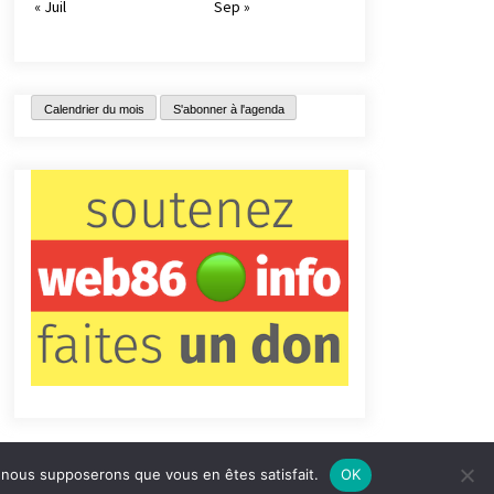
« Juil
Sep »
Calendrier du mois
S'abonner à l'agenda
e, nous supposerons que vous en êtes satisfait.
OK
tact
Qui sommes-nous ?
Informations légales