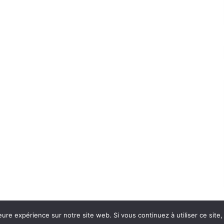
eure expérience sur notre site web. Si vous continuez à utiliser ce sit
Con