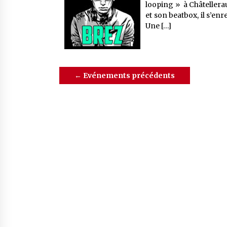
looping » à Châtellerau
et son beatbox, il s’en
Une […]
←
Evénements précédents