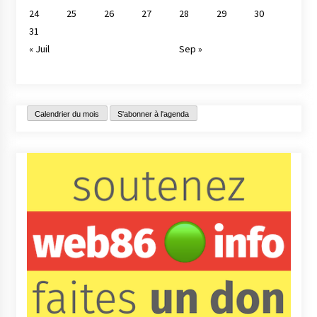
24
25
26
27
28
29
30
31
« Juil
Sep »
Calendrier du mois
S'abonner à l'agenda