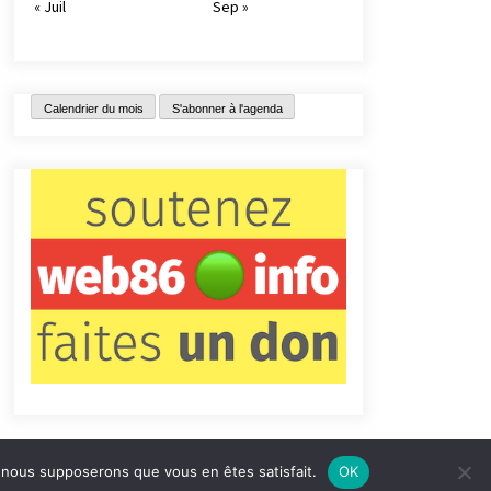
« Juil
Sep »
Calendrier du mois
S'abonner à l'agenda
e, nous supposerons que vous en êtes satisfait.
OK