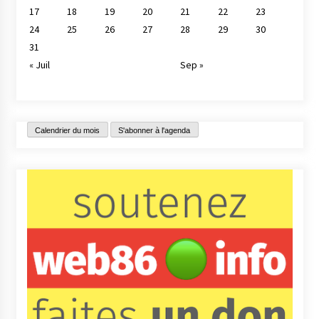
17
18
19
20
21
22
23
24
25
26
27
28
29
30
31
« Juil
Sep »
Calendrier du mois
S'abonner à l'agenda