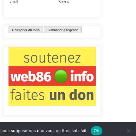
« Juil
Sep »
Calendrier du mois
S'abonner à l'agenda
e, nous supposerons que vous en êtes satisfait.
OK
tact
Qui sommes-nous ?
Informations légales