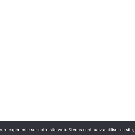
eure expérience sur notre site web. Si vous continuez à utiliser ce sit
Con