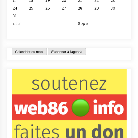
17
18
19
20
21
22
23
24
25
26
27
28
29
30
31
« Juil
Sep »
Calendrier du mois
S'abonner à l'agenda