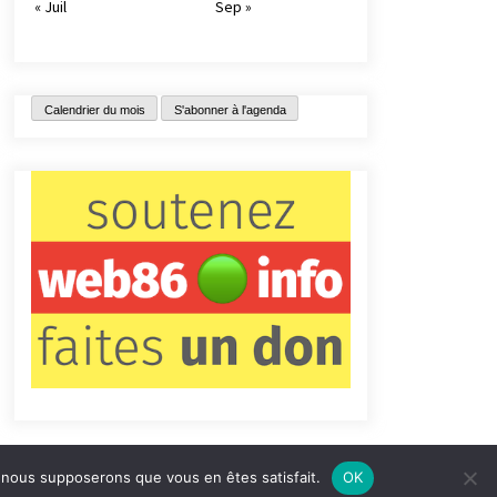
« Juil
Sep »
Calendrier du mois
S'abonner à l'agenda
e, nous supposerons que vous en êtes satisfait.
OK
tact
Qui sommes-nous ?
Informations légales