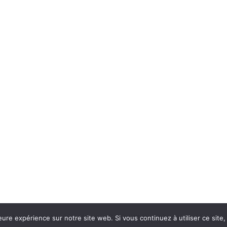
eure expérience sur notre site web. Si vous continuez à utiliser ce sit
Con