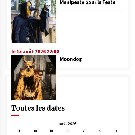
Manipeste pour la Feste
le 15 août 2026 22:00
Moondog
Toutes les dates
août 2026
L
M
M
J
V
S
D