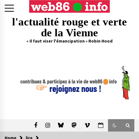
Skip
to
content
l'actualité rouge et verte
de la Vienne
« Il faut viser l'émancipation » Robin Hood
Home
lire