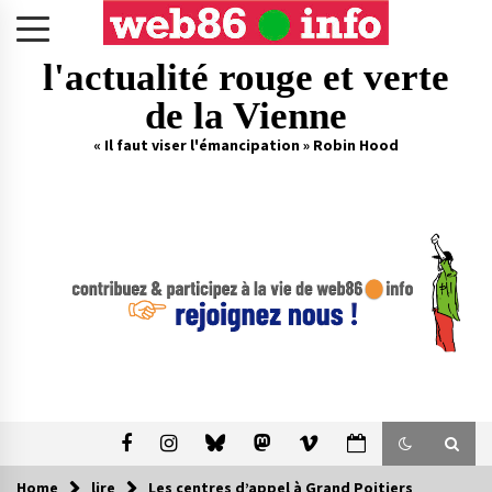
Skip
to
content
l'actualité rouge et verte
de la Vienne
« Il faut viser l'émancipation » Robin Hood
Home
lire
Les centres d’appel à Grand Poitiers