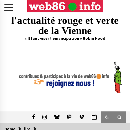
Skip
to
content
l'actualité rouge et verte
de la Vienne
« Il faut viser l'émancipation » Robin Hood
Home
lire