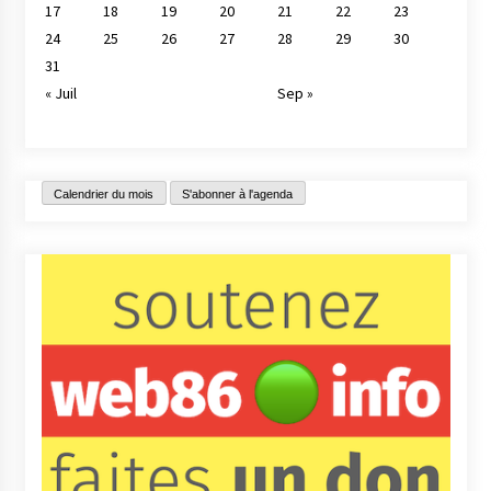
17
18
19
20
21
22
23
24
25
26
27
28
29
30
31
« Juil
Sep »
Calendrier du mois
S'abonner à l'agenda