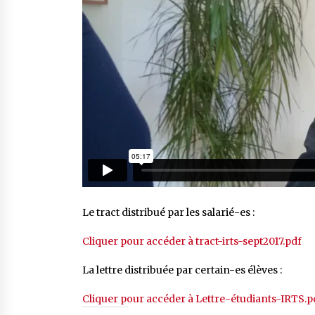
Le tract distribué par les salarié-es :
Cliquer pour accéder à tract-irts-sept2017.pdf
La lettre distribuée par certain-es élèves :
Cliquer pour accéder à Lettre-étudiants-IRTS.p