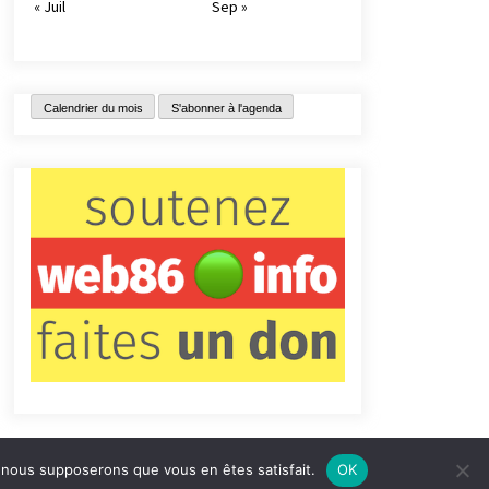
« Juil
Sep »
Calendrier du mois
S'abonner à l'agenda
e, nous supposerons que vous en êtes satisfait.
OK
tact
Qui sommes-nous ?
Informations légales