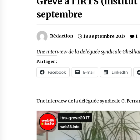
Grève à l’IRTS (Institut
septembre
Rédaction
18 septembre 2017
1
Une interview de la déléguée syndicale Ghislha
Partager :
Facebook
E-mail
LinkedIn
Une interview de la déléguée syndicale G. Ferra