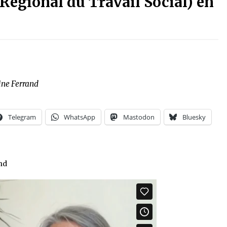
 Régional du Travail Social) en
ine Ferrand
Telegram
WhatsApp
Mastodon
Bluesky
nd