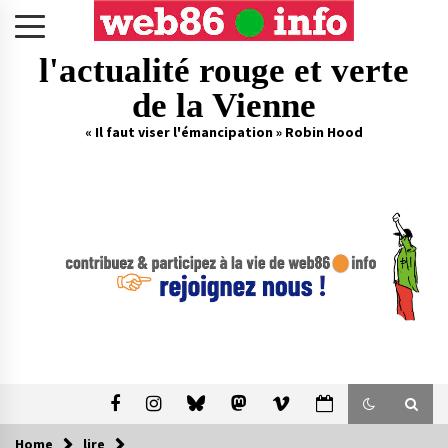
Skip
to
content
l'actualité rouge et verte
de la Vienne
« Il faut viser l'émancipation » Robin Hood
Home
lire