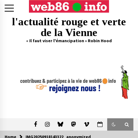
Skip
to
content
l'actualité rouge et verte
de la Vienne
« Il faut viser l'émancipation » Robin Hood
Home
IMG20250918143322_anonymized