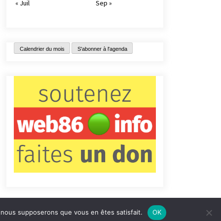
« Juil
Sep »
Calendrier du mois
S'abonner à l'agenda
e, nous supposerons que vous en êtes satisfait.
OK
tact
Qui sommes-nous ?
Informations légales