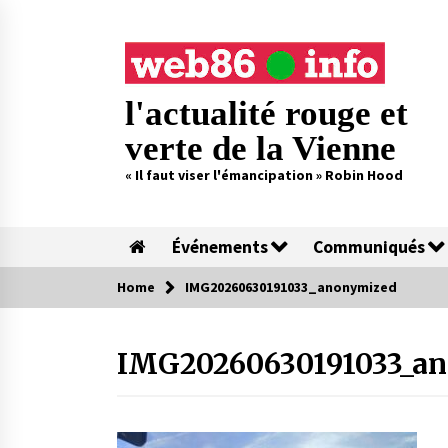
Skip
to
content
l'actualité rouge et
verte de la Vienne
« Il faut viser l'émancipation » Robin Hood
Événements
Communiqués
Home
IMG20260630191033_anonymized
IMG20260630191033_a