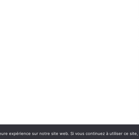
eure expérience sur notre site web. Si vous continuez à utiliser ce sit
Con