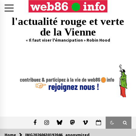
Skip
to
content
l'actualité rouge et verte
de la Vienne
« Il faut viser l'émancipation » Robin Hood
Home
IMG20260630192046_anonymized