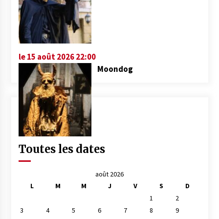
le 15 août 2026 22:00
Moondog
Toutes les dates
août 2026
L
M
M
J
V
S
D
1
2
3
4
5
6
7
8
9