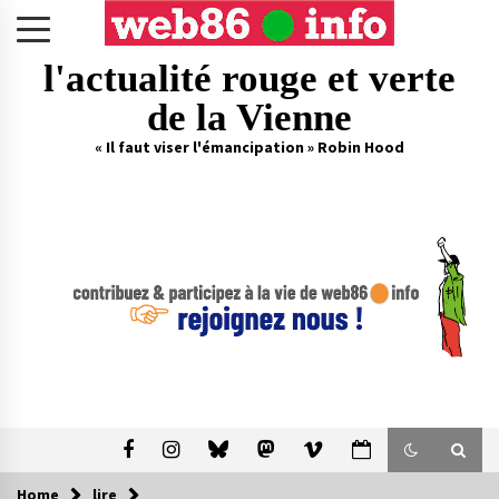
Skip
to
content
l'actualité rouge et verte
de la Vienne
« Il faut viser l'émancipation » Robin Hood
Home
lire