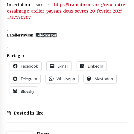
Inscription sur :
https://framaforms.org/rencontre-
essaimage-atelier-paysan-deux-sevres-20-fevrier-2025-
1737570707
.
L’atelierPaysan
Télécharger
.
Partager :
Facebook
E-mail
LinkedIn
Telegram
WhatsApp
Mastodon
Bluesky
Posted in
lire