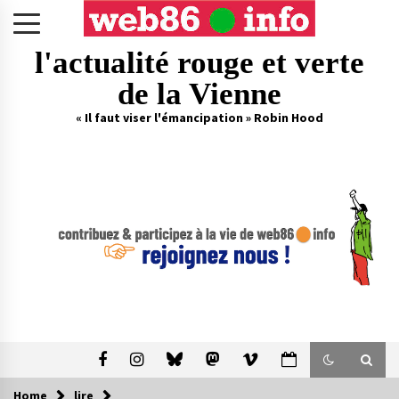
Skip
to
content
l'actualité rouge et verte
de la Vienne
« Il faut viser l'émancipation » Robin Hood
Home
lire