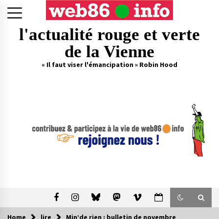
Skip
to
content
l'actualité rouge et verte
de la Vienne
« Il faut viser l'émancipation » Robin Hood
Home
lire
Min’de rien : bulletin de novembre