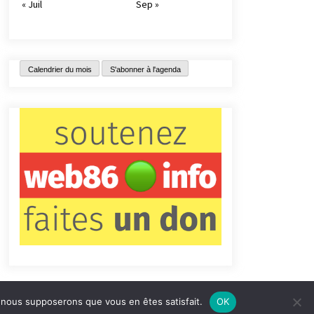
« Juil
Sep »
Calendrier du mois
S'abonner à l'agenda
e, nous supposerons que vous en êtes satisfait.
OK
tact
Qui sommes-nous ?
Informations légales