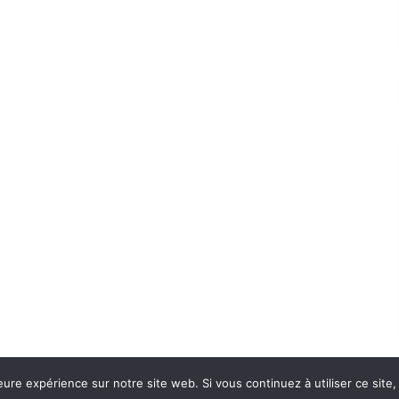
eure expérience sur notre site web. Si vous continuez à utiliser ce sit
Con