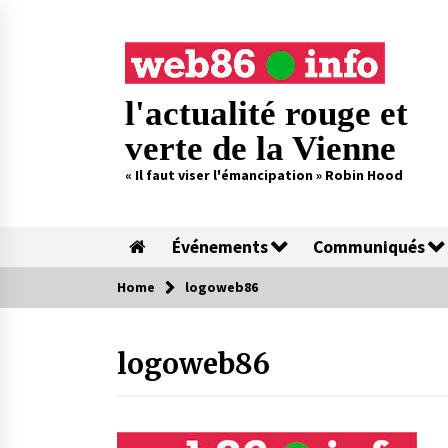
Skip
to
content
l'actualité rouge et
verte de la Vienne
« Il faut viser l'émancipation » Robin Hood
Événements
Communiqués
Home
logoweb86
logoweb86