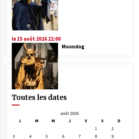
le 15 août 2026 22:00
Moondog
Toutes les dates
août 2026
L
M
M
J
V
S
D
1
2
3
4
5
6
7
8
9