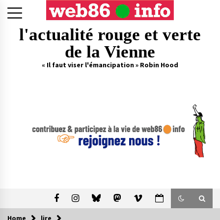
Skip
to
content
l'actualité rouge et verte
de la Vienne
« Il faut viser l'émancipation » Robin Hood
Home
lire