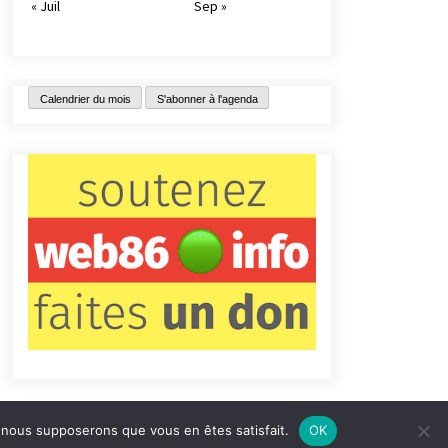
« Juil
Sep »
Calendrier du mois
S'abonner à l'agenda
e, nous supposerons que vous en êtes satisfait.
OK
tact
Qui sommes-nous ?
Informations légales