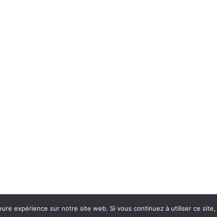
eure expérience sur notre site web. Si vous continuez à utiliser ce sit
Con