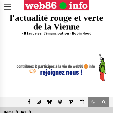
Skip
to
content
l'actualité rouge et verte
de la Vienne
« Il faut viser l'émancipation » Robin Hood
Home
lire