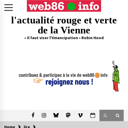
Skip
to
content
l'actualité rouge et verte
de la Vienne
« Il faut viser l'émancipation » Robin Hood
Home
lire