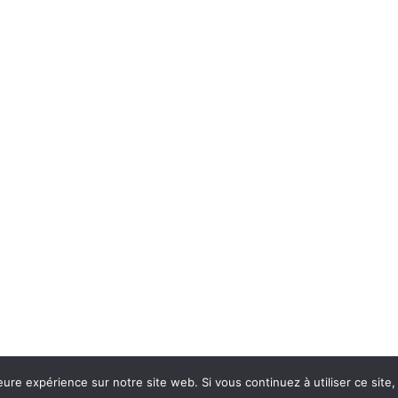
eure expérience sur notre site web. Si vous continuez à utiliser ce sit
Con