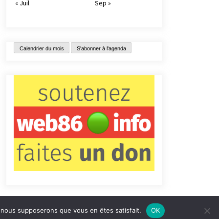
« Juil
Sep »
Calendrier du mois
S'abonner à l'agenda
e, nous supposerons que vous en êtes satisfait.
OK
tact
Qui sommes-nous ?
Informations légales