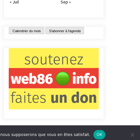
« Juil
Sep »
Calendrier du mois
S'abonner à l'agenda
e, nous supposerons que vous en êtes satisfait.
OK
tact
Qui sommes-nous ?
Informations légales