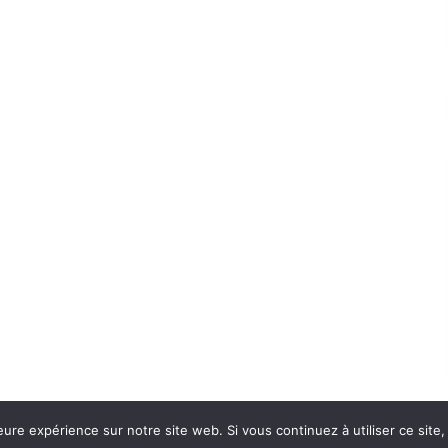
eure expérience sur notre site web. Si vous continuez à utiliser ce sit
Con