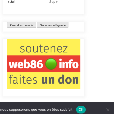
« Juil
Sep »
Calendrier du mois
S'abonner à l'agenda
e, nous supposerons que vous en êtes satisfait.
OK
tact
Qui sommes-nous ?
Informations légales