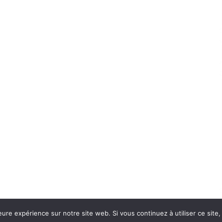
eure expérience sur notre site web. Si vous continuez à utiliser ce sit
Con