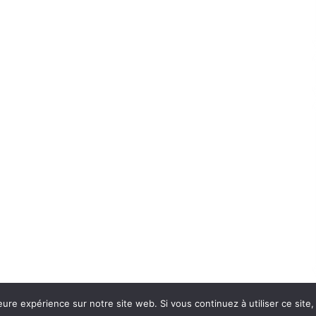
eure expérience sur notre site web. Si vous continuez à utiliser ce sit
Con