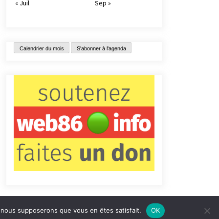
« Juil
Sep »
Calendrier du mois
S'abonner à l'agenda
e, nous supposerons que vous en êtes satisfait.
OK
tact
Qui sommes-nous ?
Informations légales