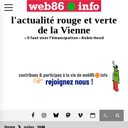
Skip
to
content
l'actualité rouge et verte
de la Vienne
« Il faut viser l'émancipation » Robin Hood
Home
oplus_2048