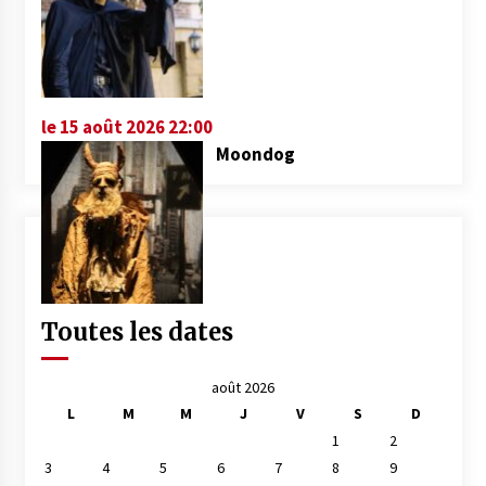
le 15 août 2026 22:00
Moondog
Toutes les dates
août 2026
L
M
M
J
V
S
D
1
2
3
4
5
6
7
8
9