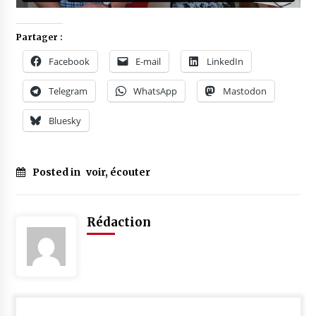
Partager :
Facebook
E-mail
LinkedIn
Telegram
WhatsApp
Mastodon
Bluesky
Posted in
voir, écouter
Tagged
#
élections
Rédaction