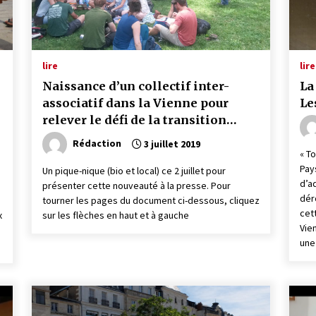
lire
lire
Naissance d’un collectif inter-
La
associatif dans la Vienne pour
Le
relever le défi de la transition
écologique
Rédaction
3 juillet 2019
« T
Pay
Un pique-nique (bio et local) ce 2 juillet pour
d’a
présenter cette nouveauté à la presse. Pour
dér
tourner les pages du document ci-dessous, cliquez
cett
x
sur les flèches en haut et à gauche
Vie
une