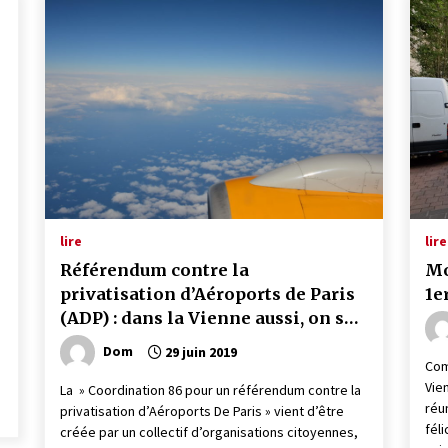
lire
lire
Référendum contre la
Mo
privatisation d’Aéroports de Paris
1e
(ADP) : dans la Vienne aussi, on se
mobilise !
Dom
29 juin 2019
Com
Vie
La » Coordination 86 pour un référendum contre la
réu
privatisation d’Aéroports De Paris » vient d’être
féli
créée par un collectif d’organisations citoyennes,