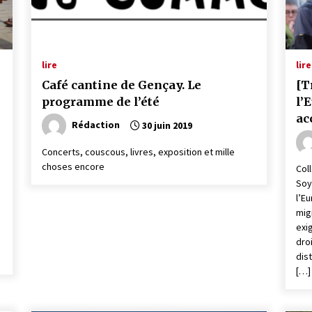
lire
lire
Café cantine de Gençay. Le
[T
programme de l’été
l’
ac
Rédaction
30 juin 2019
Concerts, couscous, livres, exposition et mille
choses encore
Col
Soy
l’E
mig
,
exi
dro
dis
[…]