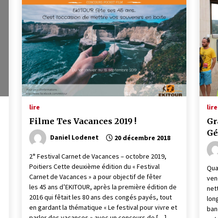
lire
lire
Filme Tes Vacances 2019 !
Gr
Gé
Daniel Lodenet
20 décembre 2018
2° Festival Carnet de Vacances – octobre 2019,
Poitiers Cette deuxième édition du « Festival
Qua
Carnet de Vacances » a pour objectif de fêter
ven
les 45 ans d’EKITOUR, après la première édition de
net
2016 qui fêtait les 80 ans des congés payés, tout
lon
en gardant la thématique « Le festival pour vivre et
ban
parler des vacances » avec un concours de […]