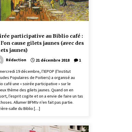
irée participative au Biblio café :
 l’on cause gilets jaunes (avec des
lets jaunes)
Rédaction
21 décembre 2018
1
mercredi 19 décembre, l’IEPOP (l’Institut
tudes Populaires de Poitiers) a organisé au
io café une « soirée participative » sur le
eux thème des gilets jaunes. Quand on en
ort, l’esprit cogite et on a envie de faire un tas
choses. Allumer BFMtv n’en fait pas partie.
rière-salle du Biblio […]