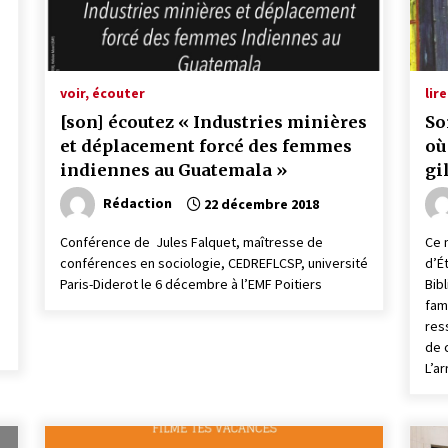
voir, écouter
lire
[son] écoutez « Industries minières
So
et déplacement forcé des femmes
où
indiennes au Guatemala »
gi
Rédaction
22 décembre 2018
Conférence de Jules Falquet, maîtresse de
Ce 
conférences en sociologie, CEDREFLCSP, université
d’É
Paris-Diderot le 6 décembre à l’EMF Poitiers
Bibl
fam
ress
de 
L’ar