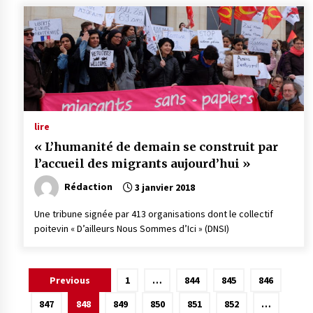
lire
« L’humanité de demain se construit par
l’accueil des migrants aujourd’hui »
Rédaction
3 janvier 2018
Une tribune signée par 413 organisations dont le collectif
poitevin « D’ailleurs Nous Sommes d’Ici » (DNSI)
Pagination
Previous
1
…
844
845
846
des
847
848
849
850
851
852
…