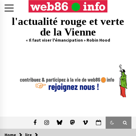
Skip
to
content
l'actualité rouge et verte
de la Vienne
« Il faut viser l'émancipation » Robin Hood
Home
lire