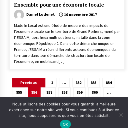
Ensemble pour une économie locale
Daniel Lodenet
16 novembre 2017
Made In Local est une étude de mesure des impacts de
l’économie locale sur le territoire de Grand Poitiers, mené par
l’ ESSAIM, tiers lieux multi-secteurs, installé dans la zone
économique République 2. Dans cette démarche unique en
France, l’ESSAIM a réuni différents acteurs économiques du
territoire dans leur démarche de structuration locale de
l’économie, en mobilisant […]
Pagination
Previous
1
…
852
853
854
des
855
856
857
858
859
860
…
publications
875
Next
Nous utilisons des cookies pour vous garantir la meilleure
expérience sur notre site web. Si vous continuez à utiliser ce
site, nous supposerons que vous en êtes satisfait.
OK
Contact
Qui sommes-nous ?
Informations légales