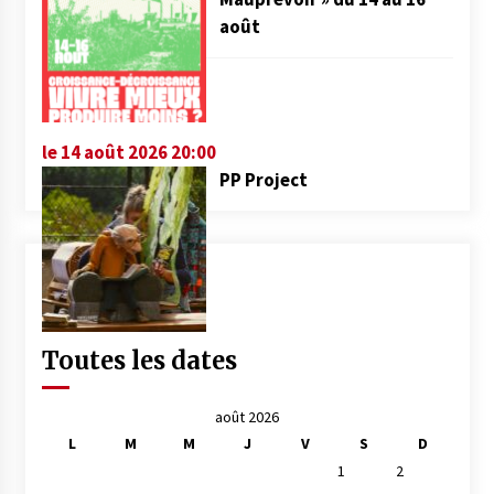
août
le 14 août 2026 20:00
PP Project
Toutes les dates
août 2026
L
M
M
J
V
S
D
1
2