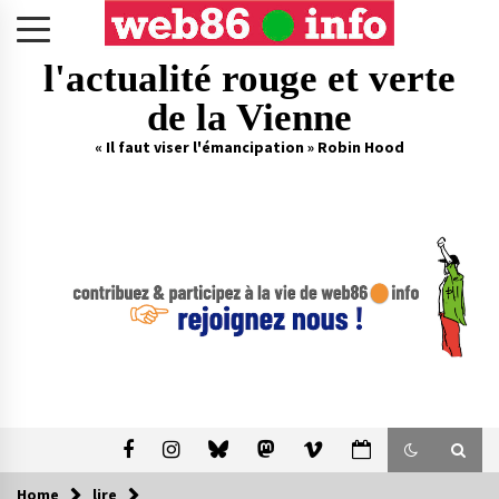
Skip
to
content
l'actualité rouge et verte
de la Vienne
« Il faut viser l'émancipation » Robin Hood
Home
lire