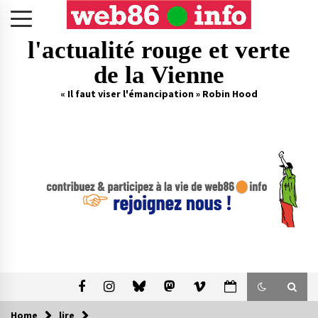
Skip
to
content
l'actualité rouge et verte
de la Vienne
« Il faut viser l'émancipation » Robin Hood
Home
lire