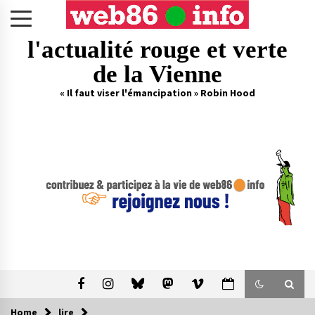
Skip
to
content
l'actualité rouge et verte
de la Vienne
« Il faut viser l'émancipation » Robin Hood
Home
lire