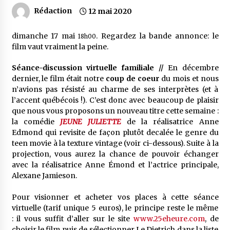
Rédaction
12 mai 2020
dimanche 17 mai
. Regardez la bande annonce: le
18h00
film vaut vraiment la peine.
Séance-discussion virtuelle familiale //
En décembre
dernier, le film était notre
coup de coeur
du mois et nous
n’avions pas résisté au charme de ses interprètes (et à
l’accent québécois !). C’est donc avec beaucoup de plaisir
que nous vous proposons un nouveau titre cette semaine :
la comédie
JEUNE JULIETTE
de la réalisatrice Anne
Edmond qui revisite de façon plutôt decalée le genre du
teen movie à la texture vintage (voir ci-dessous). Suite à la
projection, vous aurez la chance de pouvoir échanger
avec la réalisatrice Anne Émond et l’actrice principale,
Alexane Jamieson.
Pour visionner et acheter vos places à cette séance
virtuelle (tarif unique 5 euros), le principe reste le même
: il vous suffit d’aller sur le site
www.25eheure.com
, de
choisir le film puis de sélectionner Le Dietrich dans la liste