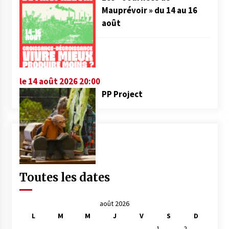
Mauprévoir » du 14 au 16
août
le 14 août 2026 20:00
PP Project
Toutes les dates
août 2026
L
M
M
J
V
S
D
1
2