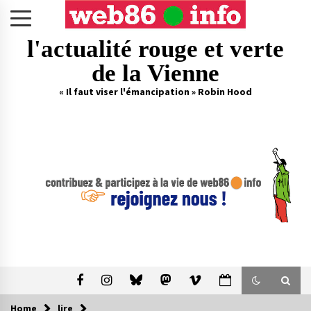
Skip
to
content
l'actualité rouge et verte
de la Vienne
« Il faut viser l'émancipation » Robin Hood
Home
lire