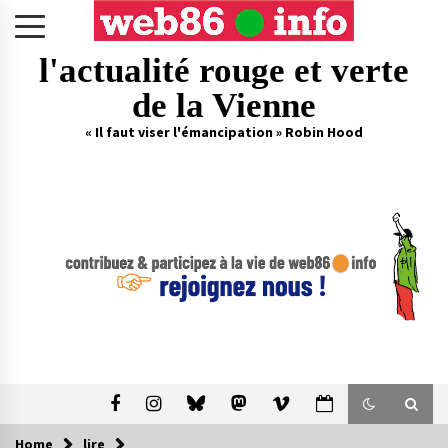
Skip
to
content
l'actualité rouge et verte
de la Vienne
« Il faut viser l'émancipation » Robin Hood
Home
lire