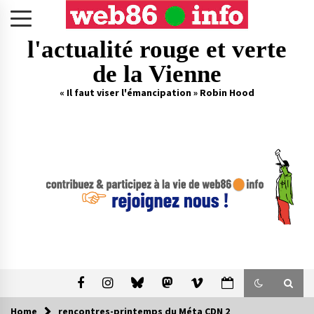
Skip
to
content
l'actualité rouge et verte
de la Vienne
« Il faut viser l'émancipation » Robin Hood
Home
rencontres-printemps du Méta CDN 2