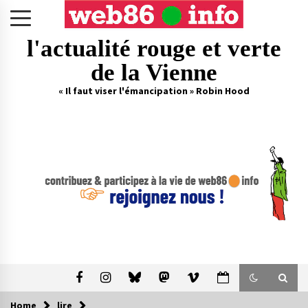
Skip
to
content
l'actualité rouge et verte
de la Vienne
« Il faut viser l'émancipation » Robin Hood
Home
lire