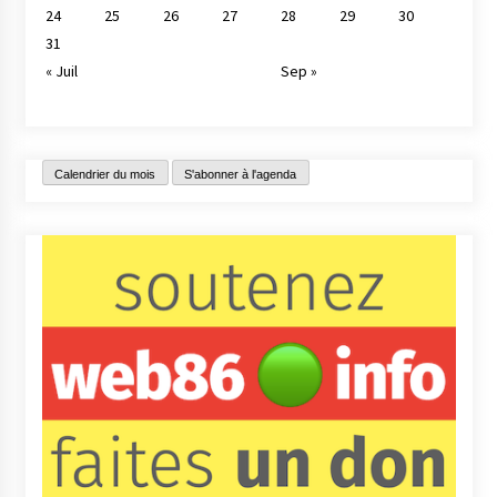
24
25
26
27
28
29
30
31
« Juil
Sep »
Calendrier du mois
S'abonner à l'agenda